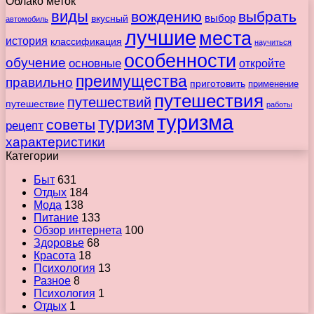
Облако меток
виды
вождению
выбрать
вкусный
выбор
автомобиль
лучшие
места
история
классификация
научиться
особенности
обучение
основные
откройте
преимущества
правильно
приготовить
применение
путешествия
путешествий
путешествие
работы
туризма
туризм
советы
рецепт
характеристики
Категории
Быт
631
Отдых
184
Мода
138
Питание
133
Обзор интернета
100
Здоровье
68
Красота
18
Психология
13
Разное
8
Психология
1
Отдых
1