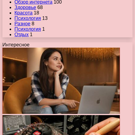
Обзор интернета
100
Здоровье
68
Красота
18
Психология
13
Разное
8
Психология
1
Отдых
1
Интересное