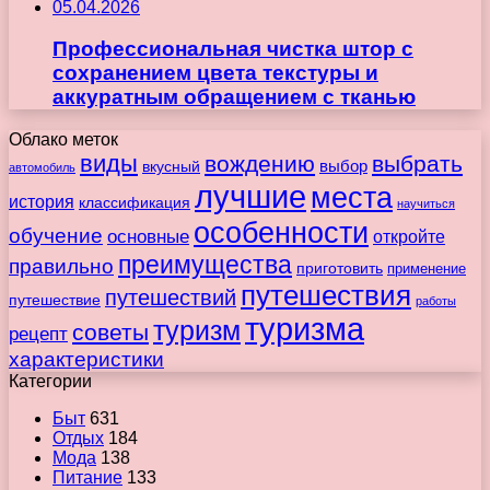
05.04.2026
Профессиональная чистка штор с
сохранением цвета текстуры и
аккуратным обращением с тканью
Облако меток
виды
вождению
выбрать
вкусный
выбор
автомобиль
лучшие
места
история
классификация
научиться
особенности
обучение
основные
откройте
преимущества
правильно
приготовить
применение
путешествия
путешествий
путешествие
работы
туризма
туризм
советы
рецепт
характеристики
Категории
Быт
631
Отдых
184
Мода
138
Питание
133