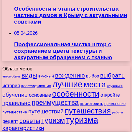
Особенности и этапы строительства
частных домов в Крыму с актуальными
советами
05.04.2026
Профессиональная чистка штор с
сохранением цвета текстуры и
аккуратным обращением с тканью
Облако меток
виды
вождению
выбрать
вкусный
выбор
автомобиль
лучшие
места
история
классификация
научиться
особенности
обучение
основные
откройте
преимущества
правильно
приготовить
применение
путешествия
путешествий
путешествие
работы
туризма
туризм
советы
рецепт
характеристики