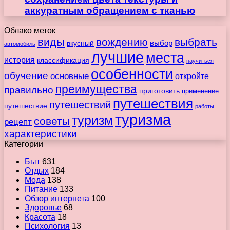
аккуратным обращением с тканью
Облако меток
виды
вождению
выбрать
вкусный
выбор
автомобиль
лучшие
места
история
классификация
научиться
особенности
обучение
основные
откройте
преимущества
правильно
приготовить
применение
путешествия
путешествий
путешествие
работы
туризма
туризм
советы
рецепт
характеристики
Категории
Быт
631
Отдых
184
Мода
138
Питание
133
Обзор интернета
100
Здоровье
68
Красота
18
Психология
13