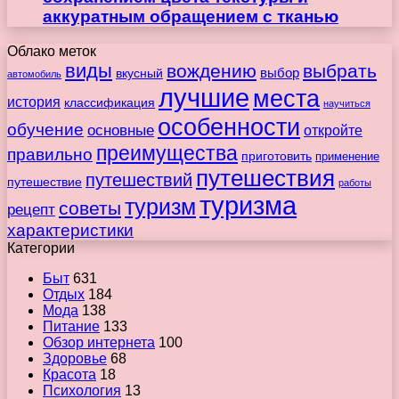
аккуратным обращением с тканью
Облако меток
виды
вождению
выбрать
вкусный
выбор
автомобиль
лучшие
места
история
классификация
научиться
особенности
обучение
основные
откройте
преимущества
правильно
приготовить
применение
путешествия
путешествий
путешествие
работы
туризма
туризм
советы
рецепт
характеристики
Категории
Быт
631
Отдых
184
Мода
138
Питание
133
Обзор интернета
100
Здоровье
68
Красота
18
Психология
13