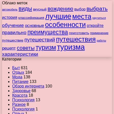
Облако меток
виды
вождению
выбрать
вкусный
выбор
автомобиль
лучшие
места
история
классификация
научиться
особенности
обучение
основные
откройте
преимущества
правильно
приготовить
применение
путешествия
путешествий
путешествие
работы
туризма
туризм
советы
рецепт
характеристики
Категории
Быт
631
Отдых
184
Мода
138
Питание
133
Обзор интернета
100
Здоровье
68
Красота
18
Психология
13
Разное
8
Психология
1
Отдых
1