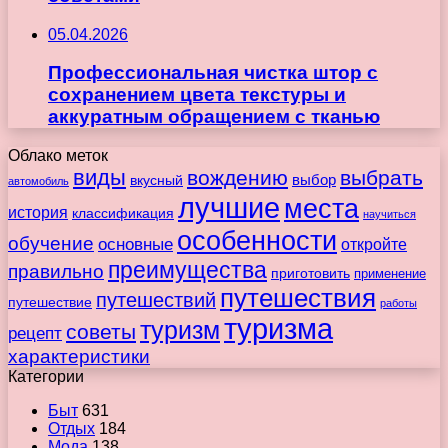
05.04.2026
Профессиональная чистка штор с
сохранением цвета текстуры и
аккуратным обращением с тканью
Облако меток
виды
вождению
выбрать
вкусный
выбор
автомобиль
лучшие
места
история
классификация
научиться
особенности
обучение
основные
откройте
преимущества
правильно
приготовить
применение
путешествия
путешествий
путешествие
работы
туризма
туризм
советы
рецепт
характеристики
Категории
Быт
631
Отдых
184
Мода
138