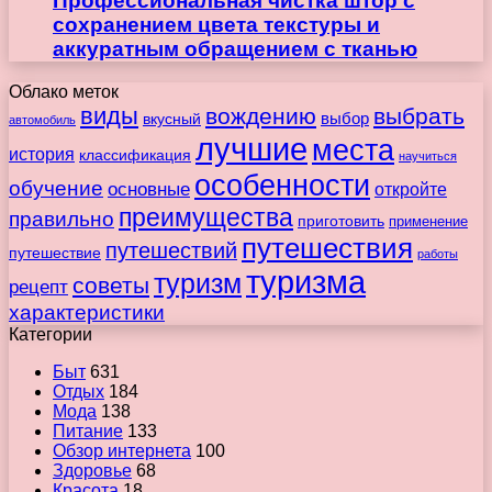
Профессиональная чистка штор с
сохранением цвета текстуры и
аккуратным обращением с тканью
Облако меток
виды
вождению
выбрать
вкусный
выбор
автомобиль
лучшие
места
история
классификация
научиться
особенности
обучение
основные
откройте
преимущества
правильно
приготовить
применение
путешествия
путешествий
путешествие
работы
туризма
туризм
советы
рецепт
характеристики
Категории
Быт
631
Отдых
184
Мода
138
Питание
133
Обзор интернета
100
Здоровье
68
Красота
18