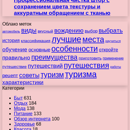
Профессиональная чистка штор с
сохранением цвета текстуры и
аккуратным обращением с тканью
Облако меток
виды
вождению
выбрать
вкусный
выбор
автомобиль
лучшие
места
история
классификация
научиться
особенности
обучение
основные
откройте
преимущества
правильно
приготовить
применение
путешествия
путешествий
путешествие
работы
туризма
туризм
советы
рецепт
характеристики
Категории
Быт
631
Отдых
184
Мода
138
Питание
133
Обзор интернета
100
Здоровье
68
Красота
18