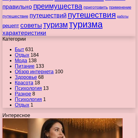
преимущества
правильно
приготовить
применение
путешествия
путешествий
путешествие
работы
туризма
туризм
советы
рецепт
характеристики
Категории
Быт
631
Отдых
184
Мода
138
Питание
133
Обзор интернета
100
Здоровье
68
Красота
18
Психология
13
Разное
8
Психология
1
Отдых
1
Интересное