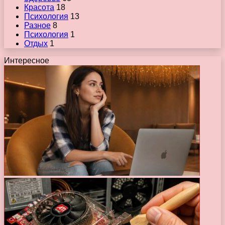
Красота
18
Психология
13
Разное
8
Психология
1
Отдых
1
Интересное