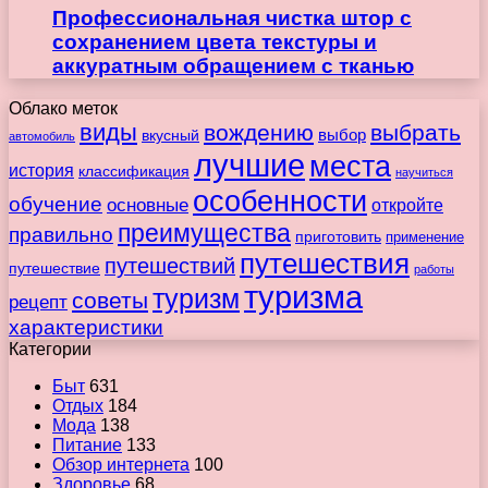
Профессиональная чистка штор с
сохранением цвета текстуры и
аккуратным обращением с тканью
Облако меток
виды
вождению
выбрать
вкусный
выбор
автомобиль
лучшие
места
история
классификация
научиться
особенности
обучение
основные
откройте
преимущества
правильно
приготовить
применение
путешествия
путешествий
путешествие
работы
туризма
туризм
советы
рецепт
характеристики
Категории
Быт
631
Отдых
184
Мода
138
Питание
133
Обзор интернета
100
Здоровье
68