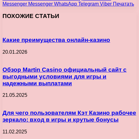
Messenger
Messenger
WhatsApp
Telegram
Viber
Печатать
ПОХОЖИЕ СТАТЬИ
Какие преимущества онлайн-казино
20.01.2026
Обзор Martin Casino официальный сайт с
выгодными условиями для игры и
надежными выплатами
21.05.2025
Для чего пользователям Кэт Казино рабочее
зеркало: вход в игры и крутые бонусы
11.02.2025