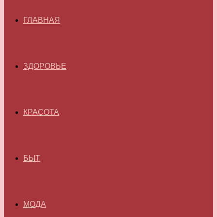
ГЛАВНАЯ
ЗДОРОВЬЕ
КРАСОТА
БЫТ
МОДА