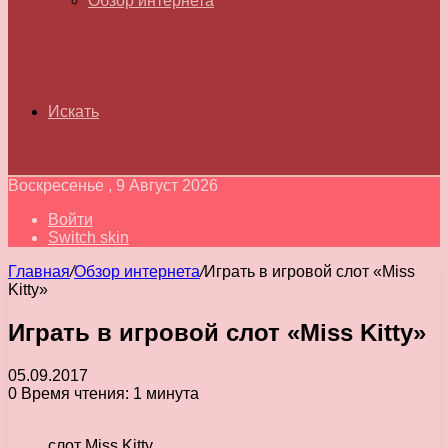
Обзор интернета
Искать
Воскресенье , 9 Август 2026
Войти
Switch skin
Главная
/
Обзор интернета
/
Играть в игровой слот «Miss
Kitty»
Играть в игровой слот «Miss Kitty»
05.09.2017
0
Время чтения: 1 минута
слот Miss Kitty