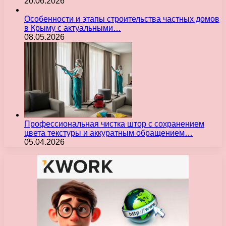
20.06.2026
Особенности и этапы строительства частных домов
в Крыму с актуальными…
08.05.2026
Профессиональная чистка штор с сохранением
цвета текстуры и аккуратным обращением…
05.04.2026