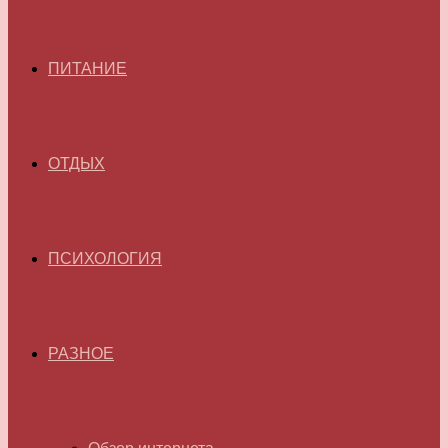
ПИТАНИЕ
ОТДЫХ
ПСИХОЛОГИЯ
РАЗНОЕ