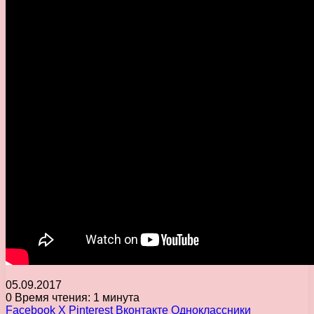
05.09.2017
0
Время чтения: 1 минута
Facebook
X
Pinterest
Вконтакте
Одноклассники