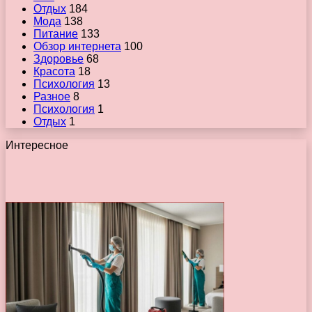
Отдых
184
Мода
138
Питание
133
Обзор интернета
100
Здоровье
68
Красота
18
Психология
13
Разное
8
Психология
1
Отдых
1
Интересное