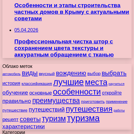
Особенности и этапы строительства
частных домов в Крыму с актуальными
советами
05.04.2026
Профессиональная чистка штор с
сохранением цвета текстуры и
аккуратным обращением с тканью
Облако меток
виды
вождению
выбрать
вкусный
выбор
автомобиль
лучшие
места
история
классификация
научиться
особенности
обучение
основные
откройте
преимущества
правильно
приготовить
применение
путешествия
путешествий
путешествие
работы
туризма
туризм
советы
рецепт
характеристики
Категории