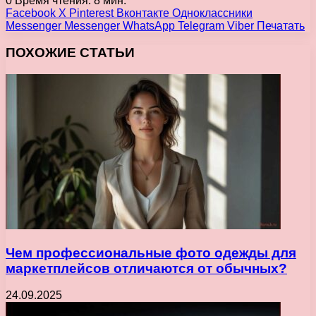
0
Время чтения: 8 мин.
Facebook
X
Pinterest
Вконтакте
Одноклассники
Messenger
Messenger
WhatsApp
Telegram
Viber
Печатать
ПОХОЖИЕ СТАТЬИ
Чем профессиональные фото одежды для
маркетплейсов отличаются от обычных?
24.09.2025