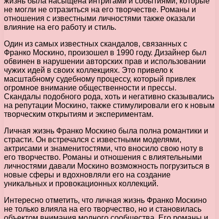
жизнь была насыщена интригами и событиями, которые
не могли не отразиться на его творчестве. Романы и
отношения с известными личностями также оказали
влияние на его работу и стиль.
Один из самых известных скандалов, связанных с
Франко Москино, произошел в 1990 году. Дизайнер был
обвинен в нарушении авторских прав и использовании
чужих идей в своих коллекциях. Это привело к
масштабному судебному процессу, который привлек
огромное внимание общественности и прессы.
Скандалы подобного рода, хоть и негативно сказывались
на репутации Москино, также стимулировали его к новым
творческим открытиям и экспериментам.
Личная жизнь Франко Москино была полна романтики и
страсти. Он встречался с известными моделями,
актрисами и знаменитостями, что вносило свою ноту в
его творчество. Романы и отношения с влиятельными
личностями давали Москино возможность погрузиться в
новые сферы и вдохновляли его на создание
уникальных и провокационных коллекций.
Интересно отметить, что личная жизнь Франко Москино
не только влияла на его творчество, но и становилась
объектом внимания модного сообщества. Его романы и