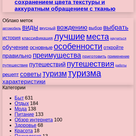
сохранением цвета текстуры и
аккуратным обращением с тканью
Облако меток
виды
вождению
выбрать
вкусный
выбор
автомобиль
лучшие
места
история
классификация
научиться
особенности
обучение
основные
откройте
преимущества
правильно
приготовить
применение
путешествия
путешествий
путешествие
работы
туризма
туризм
советы
рецепт
характеристики
Категории
Быт
631
Отдых
184
Мода
138
Питание
133
Обзор интернета
100
Здоровье
68
Красота
18