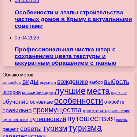
08.05.2026
Особенности и этапы строительства
частных домов в Крыму с актуальными
советами
05.04.2026
Профессиональная чистка штор с
сохранением цвета текстуры и
аккуратным обращением с тканью
Облако меток
виды
вождению
выбрать
вкусный
выбор
автомобиль
лучшие
места
история
классификация
научиться
особенности
обучение
основные
откройте
преимущества
правильно
приготовить
применение
путешествия
путешествий
путешествие
работы
туризма
туризм
советы
рецепт
характеристики