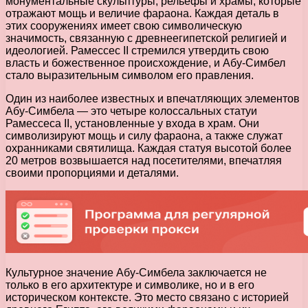
монументальные скульптуры, рельефы и храмы, которые
отражают мощь и величие фараона. Каждая деталь в
этих сооружениях имеет свою символическую
значимость, связанную с древнеегипетской религией и
идеологией. Рамессес II стремился утвердить свою
власть и божественное происхождение, и Абу-Симбел
стало выразительным символом его правления.
Один из наиболее известных и впечатляющих элементов
Абу-Симбела — это четыре колоссальных статуи
Рамессеса II, установленные у входа в храм. Они
символизируют мощь и силу фараона, а также служат
охранниками святилища. Каждая статуя высотой более
20 метров возвышается над посетителями, впечатляя
своими пропорциями и деталями.
Культурное значение Абу-Симбела заключается не
только в его архитектуре и символике, но и в его
историческом контексте. Это место связано с историей