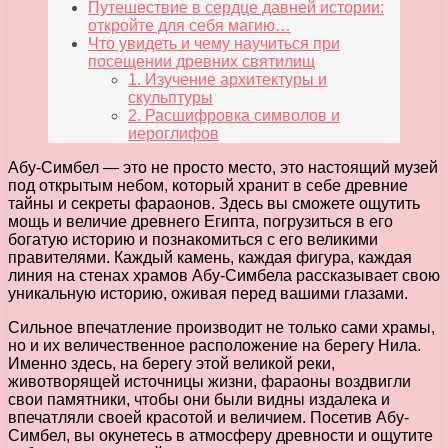
Путешествие в сердце давней истории:
откройте для себя магию…
Что увидеть и чему научиться при
посещении древних святилищ
1. Изучение архитектуры и
скульптуры
2. Расшифровка символов и
иероглифов
Абу-Симбел — это не просто место, это настоящий музей
под открытым небом, который хранит в себе древние
тайны и секреты фараонов. Здесь вы сможете ощутить
мощь и величие древнего Египта, погрузиться в его
богатую историю и познакомиться с его великими
правителями. Каждый камень, каждая фигура, каждая
линия на стенах храмов Абу-Симбела рассказывает свою
уникальную историю, оживая перед вашими глазами.
Сильное впечатление производит не только сами храмы,
но и их величественное расположение на берегу Нила.
Именно здесь, на берегу этой великой реки,
животворящей источницы жизни, фараоны воздвигли
свои памятники, чтобы они были видны издалека и
впечатляли своей красотой и величием. Посетив Абу-
Симбел, вы окунетесь в атмосферу древности и ощутите