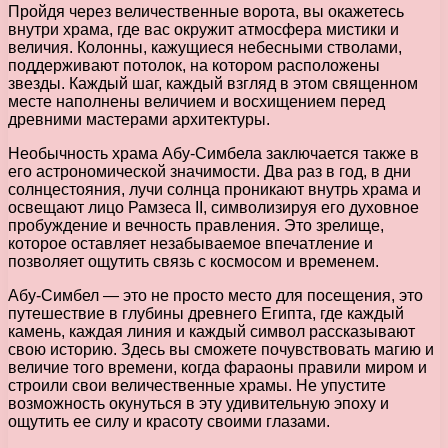
Пройдя через величественные ворота, вы окажетесь
внутри храма, где вас окружит атмосфера мистики и
величия. Колонны, кажущиеся небесными стволами,
поддерживают потолок, на котором расположены
звезды. Каждый шаг, каждый взгляд в этом священном
месте наполнены величием и восхищением перед
древними мастерами архитектуры.
Необычность храма Абу-Симбела заключается также в
его астрономической значимости. Два раз в год, в дни
солнцестояния, лучи солнца проникают внутрь храма и
освещают лицо Рамзеса II, символизируя его духовное
пробуждение и вечность правления. Это зрелище,
которое оставляет незабываемое впечатление и
позволяет ощутить связь с космосом и временем.
Абу-Симбел — это не просто место для посещения, это
путешествие в глубины древнего Египта, где каждый
камень, каждая линия и каждый символ рассказывают
свою историю. Здесь вы сможете почувствовать магию и
величие того времени, когда фараоны правили миром и
строили свои величественные храмы. Не упустите
возможность окунуться в эту удивительную эпоху и
ощутить ее силу и красоту своими глазами.