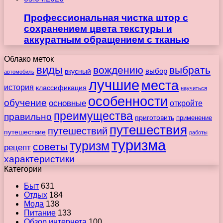
Профессиональная чистка штор с
сохранением цвета текстуры и
аккуратным обращением с тканью
Облако меток
виды
вождению
выбрать
вкусный
выбор
автомобиль
лучшие
места
история
классификация
научиться
особенности
обучение
основные
откройте
преимущества
правильно
приготовить
применение
путешествия
путешествий
путешествие
работы
туризма
туризм
советы
рецепт
характеристики
Категории
Быт
631
Отдых
184
Мода
138
Питание
133
Обзор интернета
100