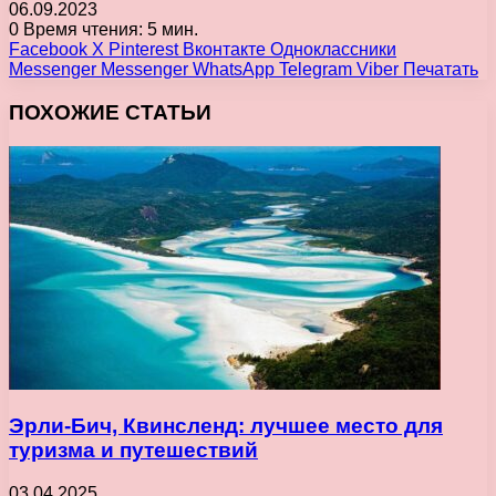
06.09.2023
0
Время чтения: 5 мин.
Facebook
X
Pinterest
Вконтакте
Одноклассники
Messenger
Messenger
WhatsApp
Telegram
Viber
Печатать
ПОХОЖИЕ СТАТЬИ
Эрли-Бич, Квинсленд: лучшее место для
туризма и путешествий
03.04.2025