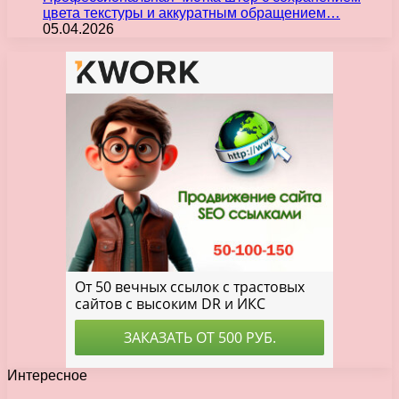
цвета текстуры и аккуратным обращением…
05.04.2026
Интересное