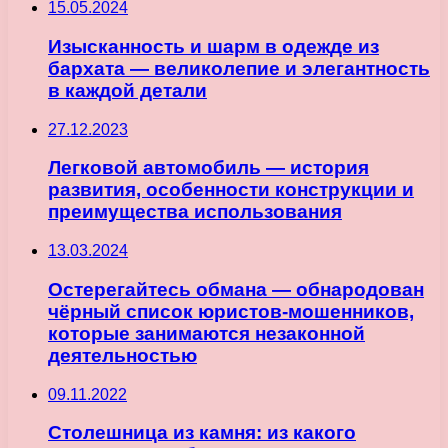
15.05.2024
Изысканность и шарм в одежде из
бархата — великолепие и элегантность
в каждой детали
27.12.2023
Легковой автомобиль — история
развития, особенности конструкции и
преимущества использования
13.03.2024
Остерегайтесь обмана — обнародован
чёрный список юристов-мошенников,
которые занимаются незаконной
деятельностью
09.11.2022
Столешница из камня: из какого