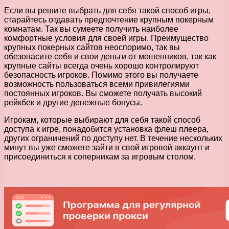
Если вы решите выбрать для себя такой способ игры,
старайтесь отдавать предпочтение крупным покерным
комнатам. Так вы сумеете получить наиболее
комфортные условия для своей игры. Преимущество
крупных покерных сайтов неоспоримо, так вы
обезопасите себя и свои деньги от мошенников, так как
крупные сайты всегда очень хорошо контролируют
безопасность игроков. Помимо этого вы получаете
возможность пользоваться всеми привилегиями
постоянных игроков. Вы сможете получать высокий
рейкбек и другие денежные бонусы.
Игрокам, которые выбирают для себя такой способ
доступа к игре, понадобится установка флеш плеера,
других ограничений по доступу нет. В течение нескольких
минут вы уже сможете зайти в свой игровой аккаунт и
присоединиться к соперникам за игровым столом.