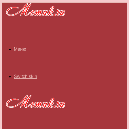
Меню
Switch skin