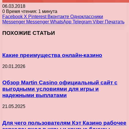
06.03.2018
0
Время чтения: 1 минута
Facebook
X
Pinterest
Вконтакте
Одноклассники
Messenger
Messenger
WhatsApp
Telegram
Viber
Печатать
ПОХОЖИЕ СТАТЬИ
Какие преимущества онлайн-казино
20.01.2026
Обзор Martin Casino официальный сайт с
выгодными условиями для игры и
надежными выплатами
21.05.2025
Для чего пользователям Кэт Казино рабочее