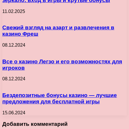
зеркало: вход в игры и крутые бонусы
11.02.2025
Свежий взгляд на азарт и развлечения в
казино Фреш
08.12.2024
Все о казино Легзо и его возможностях для
игроков
08.12.2024
Бездепозитные бонусы казино — лучшие
предложения для бесплатной игры
15.06.2024
Добавить комментарий