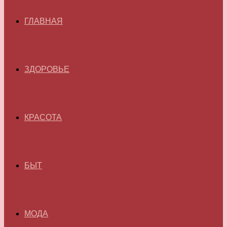
ГЛАВНАЯ
ЗДОРОВЬЕ
КРАСОТА
БЫТ
МОДА