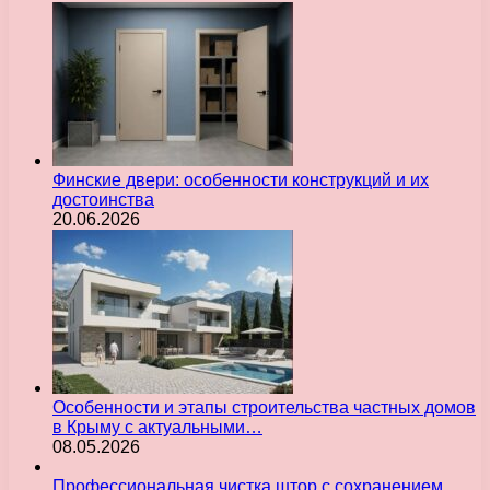
Финские двери: особенности конструкций и их
достоинства
20.06.2026
Особенности и этапы строительства частных домов
в Крыму с актуальными…
08.05.2026
Профессиональная чистка штор с сохранением