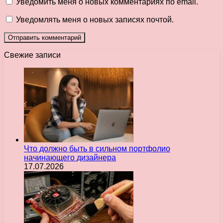
Уведомить меня о новых комментариях по email.
Уведомлять меня о новых записях почтой.
Свежие записи
Что должно быть в сильном портфолио
начинающего дизайнера
17.07.2026