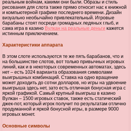
реальным войнам, какими они были. Образы и стиль
рисования для слота также прямо относит нас к книжной
и компьютерной графике последнего времени. Дизайн
визуально необычайно привлекательный. Игровые
барабаны стоят посреди громадных ледяных глыб, и
сама игра в казино
Вулкан на реальные деньги
кажется
истинным приключением.
Характеристики аппарата
В этом слоте используются те же пять барабанов, что и
на большинстве слотов, вот только привычных игровых
линий, как и в некоторых современных автоматах, здесь
нет – есть 1024 варианта образования символами
выигрышных комбинаций. Ставка на одно вращение
может доходить до сотни долларов, но игры на удвоение
выигрыша здесь нет, зато есть отличная бонусная игра с
яркой графикой. Самый крупный выигрыш в казино
Вулкан – 1500 игровых ставок, также есть статический
джек-пот, который игрок получит по результатам отлично
продуманной и яркой бонусной игры, в размере 9000
игровых монет.
Основные символы