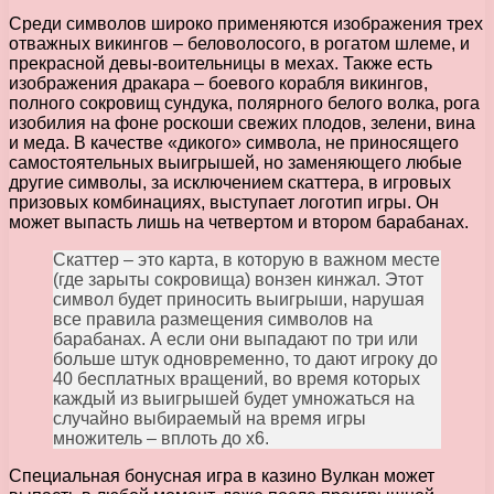
Среди символов широко применяются изображения трех
отважных викингов – беловолосого, в рогатом шлеме, и
прекрасной девы-воительницы в мехах. Также есть
изображения дракара – боевого корабля викингов,
полного сокровищ сундука, полярного белого волка, рога
изобилия на фоне роскоши свежих плодов, зелени, вина
и меда. В качестве «дикого» символа, не приносящего
самостоятельных выигрышей, но заменяющего любые
другие символы, за исключением скаттера, в игровых
призовых комбинациях, выступает логотип игры. Он
может выпасть лишь на четвертом и втором барабанах.
Скаттер – это карта, в которую в важном месте
(где зарыты сокровища) вонзен кинжал. Этот
символ будет приносить выигрыши, нарушая
все правила размещения символов на
барабанах. А если они выпадают по три или
больше штук одновременно, то дают игроку до
40 бесплатных вращений, во время которых
каждый из выигрышей будет умножаться на
случайно выбираемый на время игры
множитель – вплоть до х6.
Специальная бонусная игра в казино Вулкан может