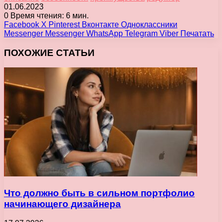
01.06.2023
0
Время чтения: 6 мин.
Facebook
X
Pinterest
Вконтакте
Одноклассники
Messenger
Messenger
WhatsApp
Telegram
Viber
Печатать
ПОХОЖИЕ СТАТЬИ
Что должно быть в сильном портфолио
начинающего дизайнера