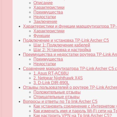
Описание
Характеристики
Преимущества
Недостатки
Заключение
Характеристики и функции маршрутизатора TP-L
Характеристики
Функции
Подключение и установка TP-Link Archer C5
Шаг 1: Подключение кабелей
Шаг 2: Установка и настройка
Преимущества и недостатки роутера TP-Link Ar
Преимущества
Недостатки
Сравнение маршрутизатора TP-Link Archer C5 
1. Asus RT-AC68U
2. Netgear Nighthawk X4S
3. D-Link DIR-890L
Отзывы пользователей о роутере TP-Link Arche
Положительные отзывы
Отрицательные отзывы
Вопросы и ответы по Tp link Archer C5
Как установить соединение с Интернетом ч
Как изменить имя и пароль Wi-Fi сети на Tp
Как настроить VPN на Tp link Archer C5?