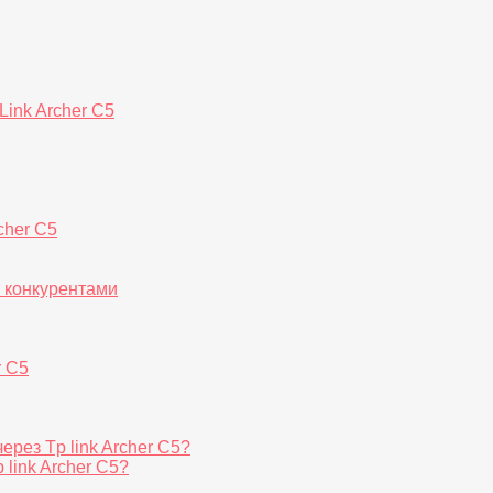
ink Archer C5
cher C5
с конкурентами
r C5
ерез Tp link Archer C5?
 link Archer C5?