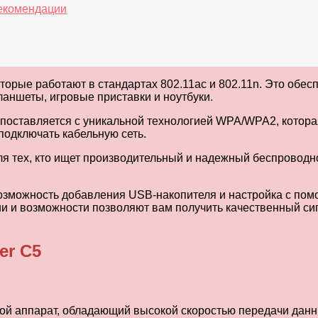
 рекомендации
оторые работают в стандартах 802.11ac и 802.11n. Это об
ланшеты, игровые приставки и ноутбуки.
 поставляется с уникальной технологией WPA/WPA2, которая
 подключать кабельную сеть.
для тех, кто ищет производительный и надежный беспрово
 возможность добавления USB-накопителя и настройка с по
и и возможности позволяют вам получить качественный сиг
er C5
ой аппарат, обладающий высокой скоростью передачи дан