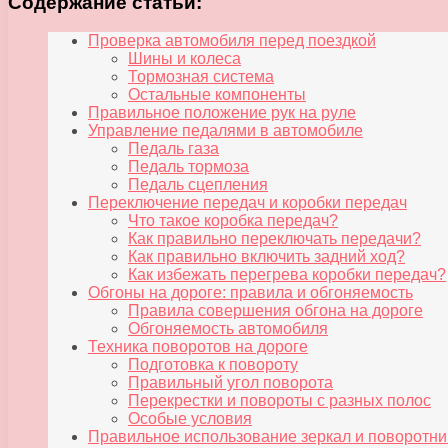
Содержание статьи:
Проверка автомобиля перед поездкой
Шины и колеса
Тормозная система
Остальные компоненты
Правильное положение рук на руле
Управление педалями в автомобиле
Педаль газа
Педаль тормоза
Педаль сцепления
Переключение передач и коробки передач
Что такое коробка передач?
Как правильно переключать передачи?
Как правильно включить задний ход?
Как избежать перегрева коробки передач?
Обгоны на дороге: правила и обгоняемость
Правила совершения обгона на дороге
Обгоняемость автомобиля
Техника поворотов на дороге
Подготовка к повороту
Правильный угол поворота
Перекрестки и повороты с разных полос
Особые условия
Правильное использование зеркал и поворотни