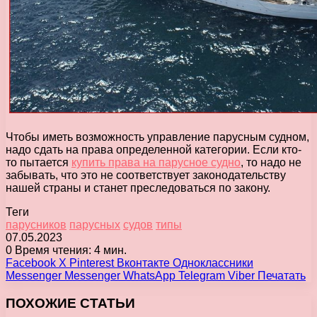
Чтобы иметь возможность управление парусным судном,
надо сдать на права определенной категории. Если кто-
то пытается
купить права на парусное судно
, то надо не
забывать, что это не соответствует законодательству
нашей страны и станет преследоваться по закону.
Теги
парусников
парусных
судов
типы
07.05.2023
0
Время чтения: 4 мин.
Facebook
X
Pinterest
Вконтакте
Одноклассники
Messenger
Messenger
WhatsApp
Telegram
Viber
Печатать
ПОХОЖИЕ СТАТЬИ