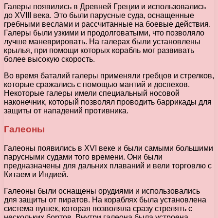
Галеры появились в Древней Греции и использовались
до XVIII века. Это были парусные суда, оснащенные
гребными веслами и рассчитанные на боевые действия.
Галеры были узкими и продолговатыми, что позволяло
лучше маневрировать. На галерах были установлены
крылья, при помощи которых корабль мог развивать
более высокую скорость.
Во время баталий галеры применяли гребцов и стрелков,
которые сражались с помощью мантий и доспехов.
Некоторые галеры имели специальный носовой
наконечник, который позволял проводить баррикады для
защиты от нападений противника.
Галеоны
Галеоны появились в XVI веке и были самыми большими
парусными судами того времени. Они были
предназначены для дальних плаваний и вели торговлю с
Китаем и Индией.
Галеоны были оснащены орудиями и использовались
для защиты от пиратов. На кораблях была установлена
система пушек, которая позволяла сразу стрелять с
нескольких бортов. Внутри галеона была устроена