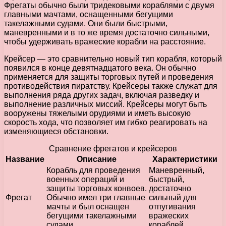
Фрегаты обычно были тридековыми кораблями с двумя
главными мачтами, оснащенными бегущими
такелажными судами. Они были быстрыми,
маневренными и в то же время достаточно сильными,
чтобы удерживать вражеские корабли на расстояние.
Крейсер — это сравнительно новый тип корабля, который
появился в конце девятнадцатого века. Он обычно
применяется для защиты торговых путей и проведения
противодействия пиратству. Крейсеры также служат для
выполнения ряда других задач, включая разведку и
выполнение различных миссий. Крейсеры могут быть
вооружены тяжелыми орудиями и иметь высокую
скорость хода, что позволяет им гибко реагировать на
изменяющиеся обстановки.
Сравнение фрегатов и крейсеров
Название
Описание
Характеристики
Корабль для проведения
Маневренный,
военных операций и
быстрый,
защиты торговых конвоев.
достаточно
Фрегат
Обычно имел три главные
сильный для
мачты и был оснащен
отпугивания
бегущими такелажными
вражеских
судами.
кораблей.