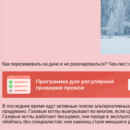
Как перезимовать на даче и не разочароваться? Чек-лист
В последнее время идут активные поиски альтернативных и
придумано. Газовые котлы выигрывают во многом, если ср
Газовые котлы работают бесшумно, они проще в эксплуата
обойтись без специалистов: они наконец стали меньшего 