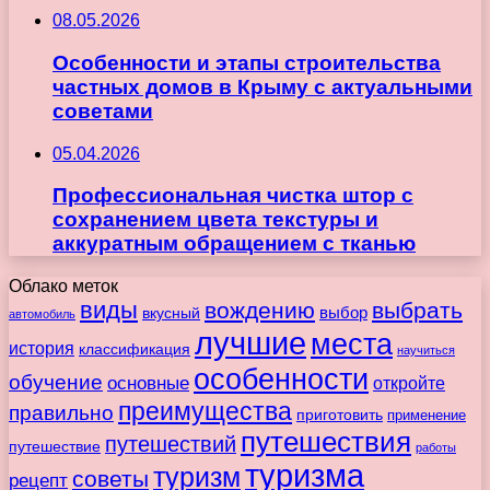
08.05.2026
Особенности и этапы строительства
частных домов в Крыму с актуальными
советами
05.04.2026
Профессиональная чистка штор с
сохранением цвета текстуры и
аккуратным обращением с тканью
Облако меток
виды
вождению
выбрать
вкусный
выбор
автомобиль
лучшие
места
история
классификация
научиться
особенности
обучение
основные
откройте
преимущества
правильно
приготовить
применение
путешествия
путешествий
путешествие
работы
туризма
туризм
советы
рецепт