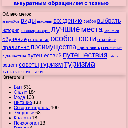
аккуратным обращением с тканью
Облако меток
виды
вождению
выбрать
вкусный
выбор
автомобиль
лучшие
места
история
классификация
научиться
особенности
обучение
основные
откройте
преимущества
правильно
приготовить
применение
путешествия
путешествий
путешествие
работы
туризма
туризм
советы
рецепт
характеристики
Категории
Быт
631
Отдых
184
Мода
138
Питание
133
Обзор интернета
100
Здоровье
68
Красота
18
Психология
13