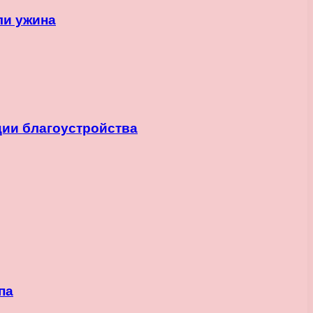
ли ужина
ии благоустройства
па