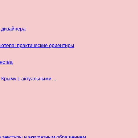
 дизайнера
ьютера: практические ориентиры
инства
в Крыму с актуальными…
а текстуры и аккуратным обращением…