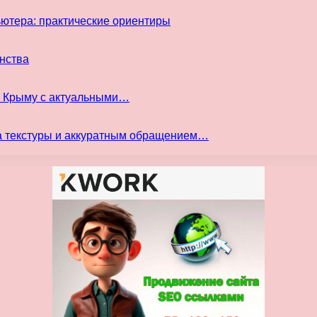
ьютера: практические ориентиры
инства
в Крыму с актуальными…
а текстуры и аккуратным обращением…