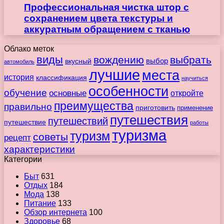
Профессиональная чистка штор с
сохранением цвета текстуры и
аккуратным обращением с тканью
Облако меток
виды
вождению
выбрать
вкусный
выбор
автомобиль
лучшие
места
история
классификация
научиться
особенности
обучение
основные
откройте
преимущества
правильно
приготовить
применение
путешествия
путешествий
путешествие
работы
туризма
туризм
советы
рецепт
характеристики
Категории
Быт
631
Отдых
184
Мода
138
Питание
133
Обзор интернета
100
Здоровье
68