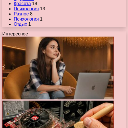
Красота
18
Психология
13
Разное
8
Психология
1
Отдых
1
Интересное