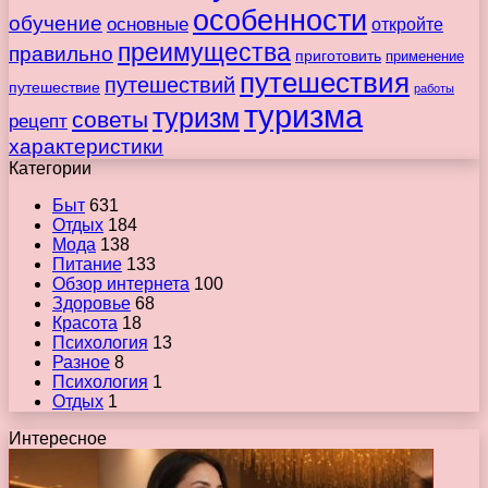
особенности
обучение
основные
откройте
преимущества
правильно
приготовить
применение
путешествия
путешествий
путешествие
работы
туризма
туризм
советы
рецепт
характеристики
Категории
Быт
631
Отдых
184
Мода
138
Питание
133
Обзор интернета
100
Здоровье
68
Красота
18
Психология
13
Разное
8
Психология
1
Отдых
1
Интересное