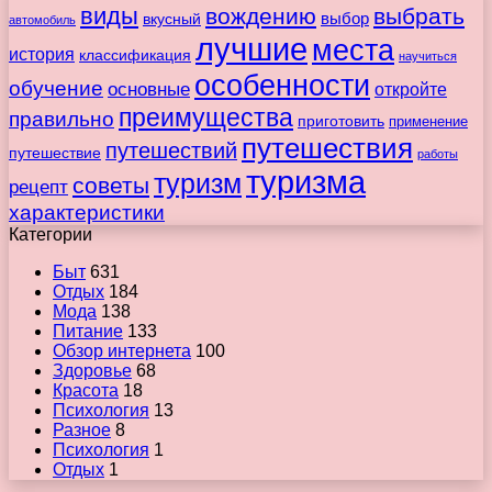
виды
вождению
выбрать
вкусный
выбор
автомобиль
лучшие
места
история
классификация
научиться
особенности
обучение
основные
откройте
преимущества
правильно
приготовить
применение
путешествия
путешествий
путешествие
работы
туризма
туризм
советы
рецепт
характеристики
Категории
Быт
631
Отдых
184
Мода
138
Питание
133
Обзор интернета
100
Здоровье
68
Красота
18
Психология
13
Разное
8
Психология
1
Отдых
1