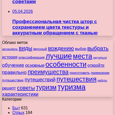
советами
05.04.2026
Профессиональная чистка штор с
сохранением цвета текстуры и
аккуратным обращением с тканью
Облако меток
виды
вождению
выбрать
вкусный
выбор
автомобиль
лучшие
места
история
классификация
научиться
особенности
обучение
основные
откройте
преимущества
правильно
приготовить
применение
путешествия
путешествий
путешествие
работы
туризма
туризм
советы
рецепт
характеристики
Категории
Быт
631
Отдых
184