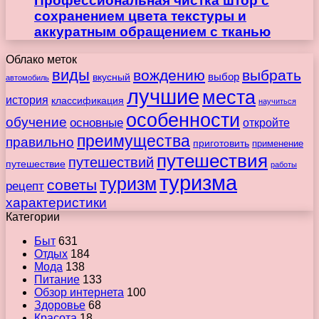
Профессиональная чистка штор с
сохранением цвета текстуры и
аккуратным обращением с тканью
Облако меток
виды
вождению
выбрать
вкусный
выбор
автомобиль
лучшие
места
история
классификация
научиться
особенности
обучение
основные
откройте
преимущества
правильно
приготовить
применение
путешествия
путешествий
путешествие
работы
туризма
туризм
советы
рецепт
характеристики
Категории
Быт
631
Отдых
184
Мода
138
Питание
133
Обзор интернета
100
Здоровье
68
Красота
18