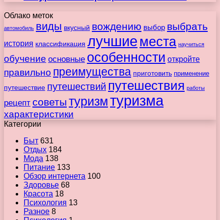
Облако меток
виды
вождению
выбрать
вкусный
выбор
автомобиль
лучшие
места
история
классификация
научиться
особенности
обучение
основные
откройте
преимущества
правильно
приготовить
применение
путешествия
путешествий
путешествие
работы
туризма
туризм
советы
рецепт
характеристики
Категории
Быт
631
Отдых
184
Мода
138
Питание
133
Обзор интернета
100
Здоровье
68
Красота
18
Психология
13
Разное
8