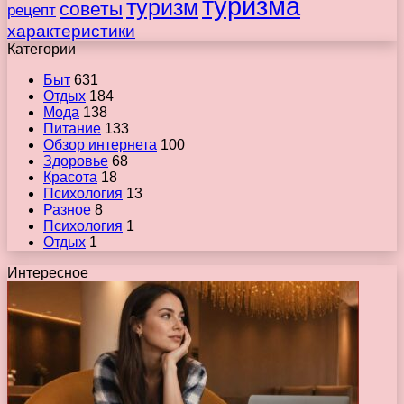
туризма
туризм
советы
рецепт
характеристики
Категории
Быт
631
Отдых
184
Мода
138
Питание
133
Обзор интернета
100
Здоровье
68
Красота
18
Психология
13
Разное
8
Психология
1
Отдых
1
Интересное