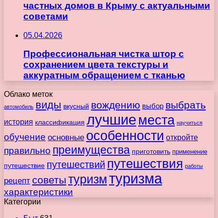
частных домов в Крыму с актуальными
советами
05.04.2026
Профессиональная чистка штор с
сохранением цвета текстуры и
аккуратным обращением с тканью
Облако меток
виды
вождению
выбрать
вкусный
выбор
автомобиль
лучшие
места
история
классификация
научиться
особенности
обучение
основные
откройте
преимущества
правильно
приготовить
применение
путешествия
путешествий
путешествие
работы
туризма
туризм
советы
рецепт
характеристики
Категории