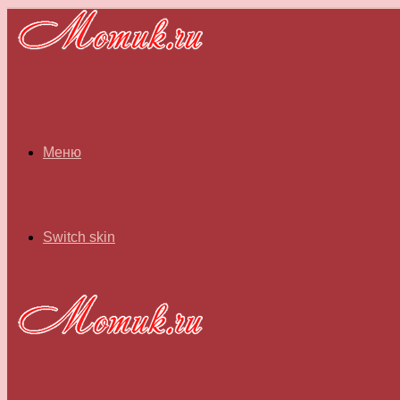
Меню
Switch skin