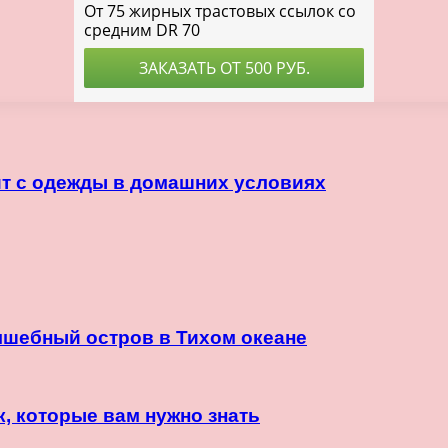
ит с одежды в домашних условиях
олшебный остров в Тихом океане
, которые вам нужно знать