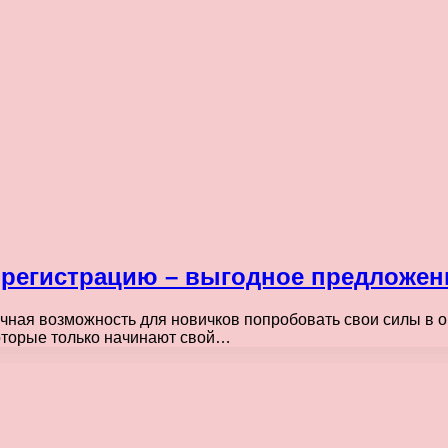
 регистрацию – выгодное предложен
ная возможность для новичков попробовать свои силы в он
оторые только начинают свой…