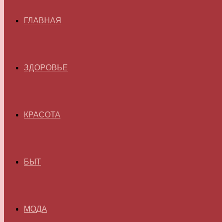
ГЛАВНАЯ
ЗДОРОВЬЕ
КРАСОТА
БЫТ
МОДА