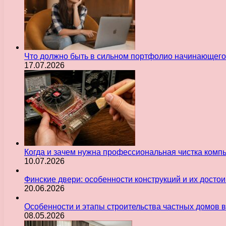
Что должно быть в сильном портфолио начинающего
17.07.2026
Когда и зачем нужна профессиональная чистка комп
10.07.2026
Финские двери: особенности конструкций и их досто
20.06.2026
Особенности и этапы строительства частных домов 
08.05.2026