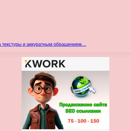
а текстуры и аккуратным обращением…