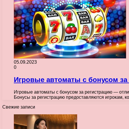
05.09.2023
0
Игровые автоматы с бонусом за
Игровые автоматы с бонусом за регистрацию — отлич
Бонусы за регистрацию предоставляются игрокам, к
Свежие записи