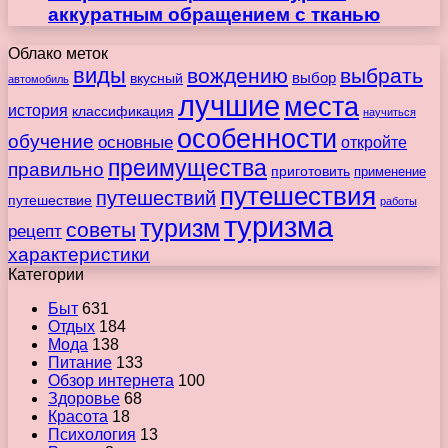
аккуратным обращением с тканью
Облако меток
виды
вождению
выбрать
вкусный
выбор
автомобиль
лучшие
места
история
классификация
научиться
особенности
обучение
основные
откройте
преимущества
правильно
приготовить
применение
путешествия
путешествий
путешествие
работы
туризма
туризм
советы
рецепт
характеристики
Категории
Быт
631
Отдых
184
Мода
138
Питание
133
Обзор интернета
100
Здоровье
68
Красота
18
Психология
13