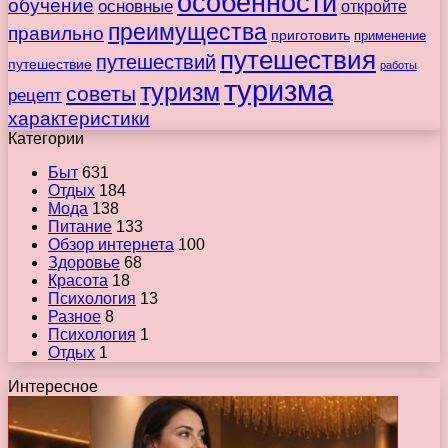
особенности
обучение
основные
откройте
преимущества
правильно
приготовить
применение
путешествия
путешествий
путешествие
работы
туризма
туризм
советы
рецепт
характеристики
Категории
Быт
631
Отдых
184
Мода
138
Питание
133
Обзор интернета
100
Здоровье
68
Красота
18
Психология
13
Разное
8
Психология
1
Отдых
1
Интересное