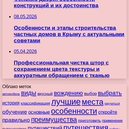
конструкций и их достоинства
08.05.2026
Особенности и этапы строительства
частных домов в Крыму с актуальными
советами
05.04.2026
Профессиональная чистка штор с
сохранением цвета текстуры и
аккуратным обращением с тканью
Облако меток
виды
вождению
выбрать
вкусный
выбор
автомобиль
лучшие
места
история
классификация
научиться
особенности
обучение
основные
откройте
преимущества
правильно
приготовить
применение
путешествия
путешествий
путешествие
работы