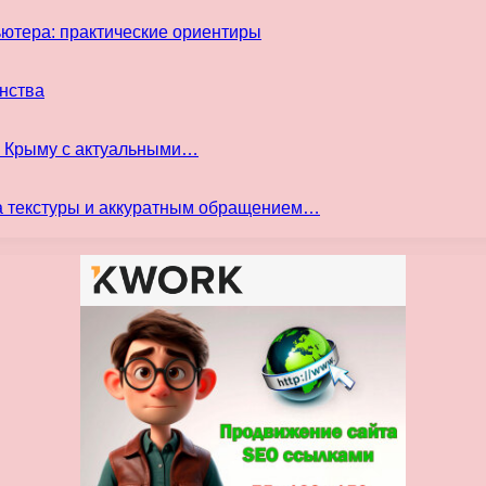
ьютера: практические ориентиры
инства
в Крыму с актуальными…
а текстуры и аккуратным обращением…