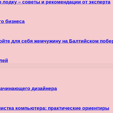
 лодку – советы и рекомендации от эксперта
го бизнеса
ройте для себя жемчужину на Балтийском побе
лей
начинающего дизайнера
чистка компьютера: практические ориентиры