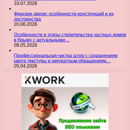
10.07.2026
Финские двери: особенности конструкций и их
достоинства
20.06.2026
Особенности и этапы строительства частных домов
в Крыму с актуальными…
08.05.2026
Профессиональная чистка штор с сохранением
цвета текстуры и аккуратным обращением…
05.04.2026