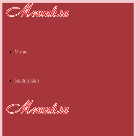
Меню
Switch skin