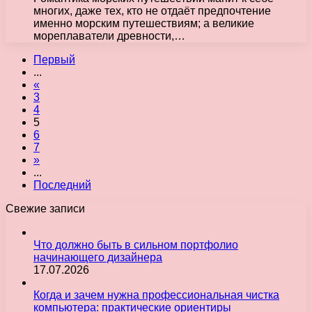
многих, даже тех, кто не отдаёт предпочтение
именно морским путешествиям; а великие
мореплаватели древности,…
Первый
...
«
3
4
5
6
7
»
...
Последний
Свежие записи
Что должно быть в сильном портфолио
начинающего дизайнера
17.07.2026
Когда и зачем нужна профессиональная чистка
компьютера: практические ориентиры