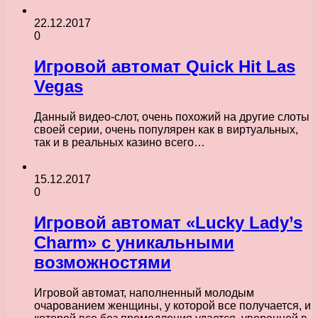
22.12.2017
0
Игровой автомат Quick Hit Las
Vegas
Данный видео-слот, очень похожий на другие слоты
своей серии, очень популярен как в виртуальных,
так и в реальных казино всего…
15.12.2017
0
Игровой автомат «Lucky Lady’s
Charm» с уникальными
возможностями
Игровой автомат, наполненный молодым
очарованием женщины, у которой все получается, и